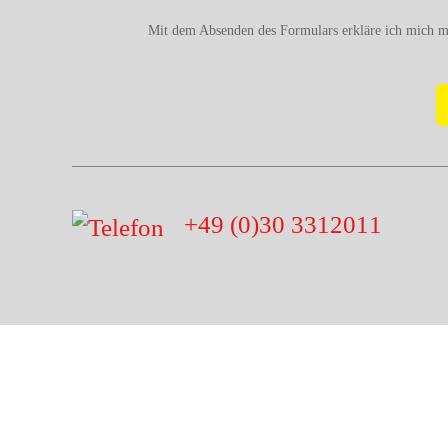
Mit dem Absenden des Formulars erkläre ich mich m
+49 (0)30 3312011