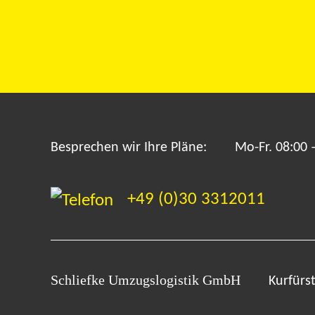
Besprechen wir Ihre Pläne:
Mo-Fr. 08:00 
+49 (0)30 3312011
Kurfür
Schliefke Umzugslogistik GmbH