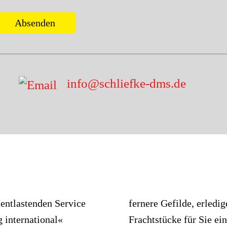
info@schliefke-dms.de
entlastenden Service
cken für Sie, lagern
 international«
inigung der alten