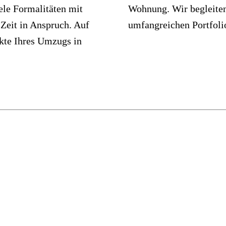
ele Formalitäten mit
 Sie aus unserem
 Zeit in Anspruch. Auf
umfangreichen Portfolio
kte Ihres Umzugs in