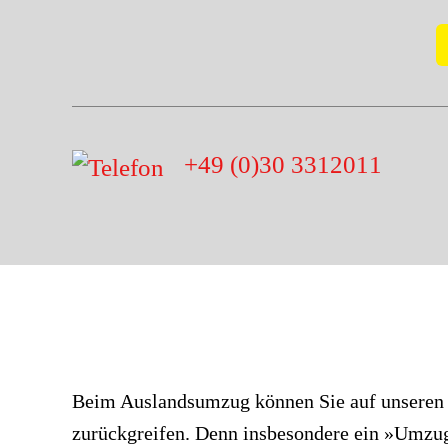
+49 (0)30 3312011
Beim Auslandsumzug können Sie auf unseren 
fernere Gefilde, erledigen die Formalien, pa
zurückgreifen. Denn insbesondere ein »Umzug
Frachtstücke für Sie ein und übernehmen die Endre