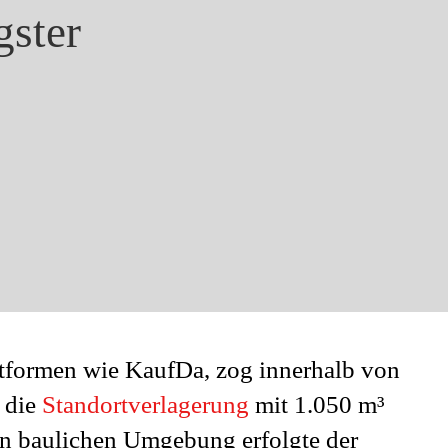
gster
ttformen wie KaufDa, zog innerhalb von
 die
Standortverlagerung
mit 1.050 m³
 baulichen Umgebung erfolgte der